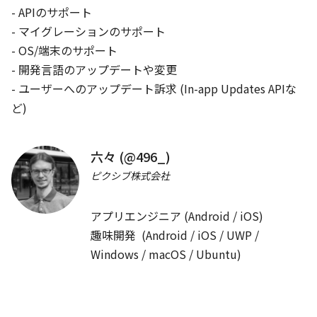
- APIのサポート

JA
Cards
/
40
min
- マイグレーションのサポート

総ざらいMaterialComponents
- OS/端末のサポート

Saiki Iijima
- 開発言語のアップデートや変更

- ユーザーへのアップデート訴求 (In-app Updates APIな
UI・UX・デザイン
ど)
12:00
六々 (@496_)
🍱
LUNCH
🍱
ピクシブ株式会社
60
min
アプリエンジニア (Android / iOS)

13:00
趣味開発  (Android / iOS / UWP / 
EN
JA
App bars
/
40
min
Windows / macOS / Ubuntu)
Text in Android Q and Compose
Siyamed Sınır, Seigo Nonaka
Android FrameworkとJetpack