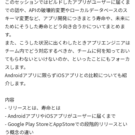
このセッションではビルドしたアプリがユーザーに届くま
Jetpack時代のFragment再入門
での話や、APIの破壊的変更やローカルデータベースのス
rnakano
キーマ変更など、アプリ開発につきまとう寿命や、未来に
Android FrameworkとJetpack
ためにそうした寿命とどう向き合うかについてまとめま
す。

11:20
また、こうした状況に出くわしたときアプリエンジニアは
チーム内でどう対応するべきか、チームに何を知っておい
JA
EN
App bars
/
40
min
てもらわないといけないのか、といったことにもフォーカ
チームで気持ちよく、Androidアプリを開発するための基盤作
スします。

り
Androidアプリに限らずiOSアプリとの比較についても紹
kgmyshin
介します。

開発体制
内容

EN
Backdrop
/
40
min
- リリースとは、寿命とは

Customize build logic with the latest Android Gradle
plugin
- AndroidアプリやiOSアプリがユーザーに届くまで

- Google Play StoreとAppStoreでの段階的リリースとい
Adarsh Fernando, Izabela Orlowska
う概念の違い

開発ツール