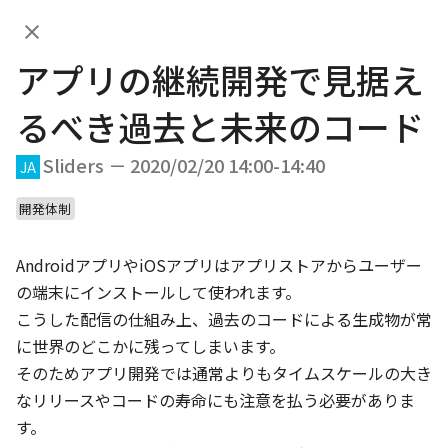
アプリの継続開発で見据えるべき
JA
過去と未来のコード
アプリの継続開発で見据え
DAY.01
DAY.02
るべき過去と未来のコード
DAY.01 (Feb 20th, 2020)
Sliders － 2020/02/20 14:00-14:40
JA
開発体制
10:00
AndroidアプリやiOSアプリはアプリストアからユーザー
の端末にインストールして使われます。

JA
EN
App bars
/
20
min
こうした配信の仕組み上、過去のコードによる生成物が常
Welcome Talk
に世界のどこかに残ってしまいます。

そのためアプリ開発では通常よりもタイムスケールの大き
10:20
なリリースやコードの寿命にも注意を払う必要がありま
す。

JA
EN
App bars
/
40
min