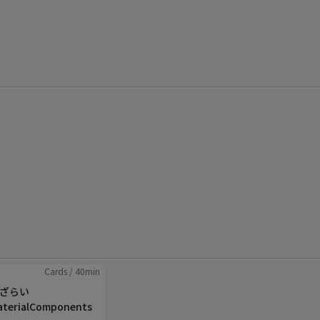
Cards
/
40
min
ざらい
aterialComponents