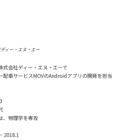
JA
Cards
/
40
min
JA
Dialogs
/
40
min
eaking inside Kotlin
これから始める
atures
Kotlin Coroutinesの
導入
handra Sekhar Nayak
takuji31
tlin
社ディー・エヌ・エー
Kotlin
株式会社ディー・エヌ・エーで

配車サービスMOVのAndroidアプリの開発を担当





、物理学を専攻

 2018.1
