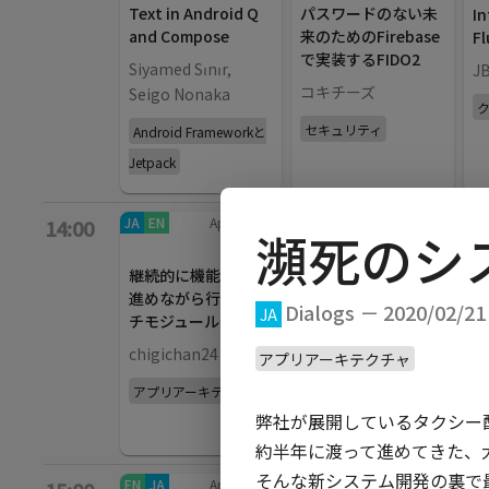
Text in Android Q
パスワードのない未
In
and Compose
来のためのFirebase
Fl
で実装するFIDO2
Siyamed Sınır,
J
コキチーズ
Seigo Nonaka
セキュリティ
Android Frameworkと
Jetpack
JA
EN
App bars
/
EN
Backdrop
/
40
min
JA
14:00
瀕死のシ
40
min
A Journey of
運
継続的に機能開発を
Application
ー
進めながら行うマル
Distribution
Dialogs － 2020/02/21 
S
JA
チモジュール化
Jumpei Matsuda
U
chigichan24
アプリアーキテクチャ
開発ツール
アプリアーキテクチャ
弊社が展開しているタクシー
約半年に渡って進めてきた、
そんな新システム開発の裏で最
EN
JA
App bars
/
JA
Backdrop
/
40
min
EN