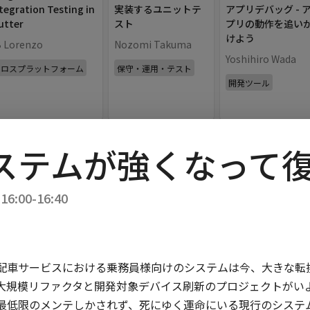
tegration Testing in
実装するユニットテ
アプリデバッグ - 
utter
スト
プリの動作を追い
けよう
B Lorenzo
Nozomi Takuma
Yoshihiro Wada
クロスプラットフォーム
保守・運用・テスト
開発ツール
Cards
/
40
min
JA
Dialogs
/
40
min
JA
Pickers
/
40
m
ステムが強くなって
用中アプリにダークテ
高くなったハードル
Kotlin/MPPで
マを適用してみる
をくぐる。2020年の
Android, iOSをMP
Androidアプリ開発
開発した話
16:00-16:40
himizuAsami
入門
yashims85
I・UX・デザイン
keiji_ariyama
クロスプラットフォ
アプリアーキテクチャ
ム
配車サービスにおける乗務員様向けのシステムは今、大きな転換期
大規模リファクタと開発対象デバイス刷新のプロジェクトがいよい
低限のメンテしかされず、死にゆく運命にいる現行のシステムが
Cards
/
40
min
JA
Dialogs
/
40
min
JA
Pickers
/
40
m