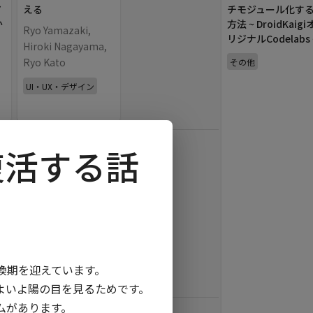
ア
える
チモジュール化す
か
方法 ~ DroidKaigi
Ryo Yamazaki,
リジナルCodelabs 
Hiroki Nagayama,
Ryo Kato
その他
UI・UX・デザイン
in
JA
Sliders
/
40
min
復活する話
アプリの継続開発で
F
見据えるべき過去と
未来のコード
六々 (@496_)
ー
開発体制
を迎えています。

よ陽の目を見るためです。

あります。

in
JA
Sliders
/
40
min