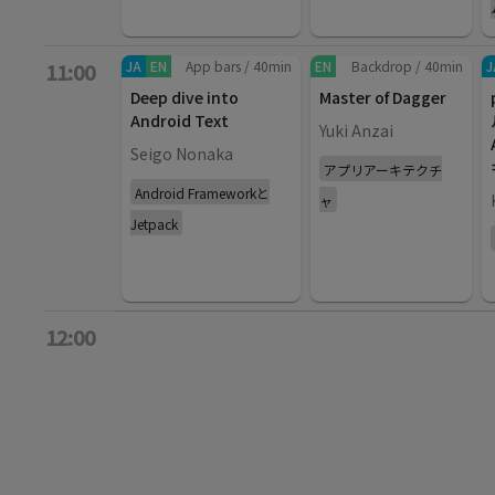
JA
EN
App bars
/
40
min
EN
Backdrop
/
40
min
J
11:00
Deep dive into
Master of Dagger
Android Text
Yuki Anzai
Seigo Nonaka
アプリアーキテクチ
Android Frameworkと
ャ
Jetpack
12:00