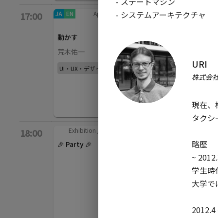
 - ステートマシン

 - システムアーキテクチャ
JA
EN
App bars
/
EN
JA
Backdrop
/
EN
17:00
40
min
40
min
Sn
動かす
Privacy First
fe
Machine Learning
荒木佑一
C
HelloFillip
URI
UI・UX・デザイン
Ko
株式会
その他
現在、
タクシー
Exhibition
/
120
min
18:00
略歴

🎉 Party 🎉
~ 2012.3
学生時代
大学では
2012.4 ~