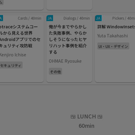
ム
A
Cards
/
40
min
JA
Dialogs
/
40
min
JA
Pickers
/
40
m
ptraceシステムコー
俺が今までやらかし
詳解 WindowInset
ルから見える世界
た失敗事例、やらか
Yuta Takahashi
Androidアプリでのセ
しそうになったヒヤ
キュリティ攻防戦
リハット事例を紹介
UI・UX・デザイン
する
Kenjiro Ichise
OHMAE Ryosuke
セキュリティ
その他
🍱
LUNCH
🍱
60
min