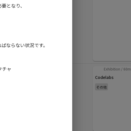
となり、

Android開発と比べ
てわかるFlutter
plavelo
クロスプラットフォー
ム
ならない状況です。

ャ

in
JA
Sliders
/
40
min
Exhibition
/
60
m
Androidで音声合成
Codelabs
(TTS)をフル活用す
その他
るための知識と実践
事例
maKunugi N/A
その他