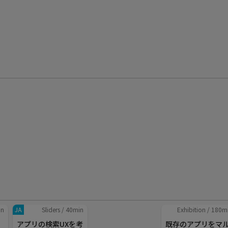
in
JA
Sliders
/
40
min
Exhibition
/
180
m
アプリの検索UXを考
既存のアプリをマ