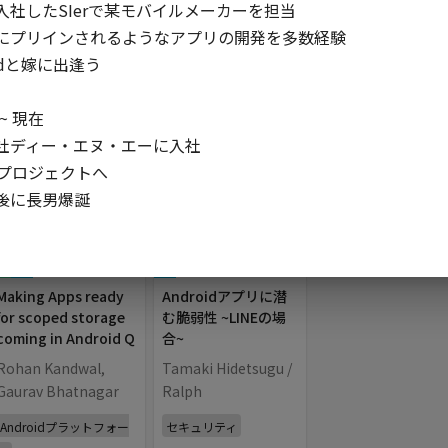
社したSIerで某モバイルメーカーを担当

にプリインされるようなアプリの開発を多数経験

idと嫁に出逢う

DAY.02 (Feb 21th, 2020)
~ 現在

社ディー・エヌ・エーに入社

プロジェクトへ

後に長男爆誕
CARDS
DIALOGS
PICKERS
N
JA
Cards
/
40
min
JA
Dialogs
/
40
min
Making Apps ready
Androidアプリに潜
for scoped storage
む脆弱性 ~LINEの場
coming in Android Q
合~
Rohan Kandwal,
Tamaki Hidetsugu /
Gaurav Bhatnagar
Ralph
Androidプラットフォー
セキュリティ