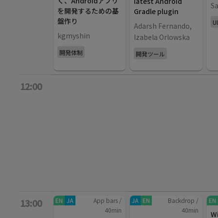
く、Androidアプリ
latest Android
Sa
を開発するための基
Gradle plugin
盤作り
U
Adarsh Fernando,
kgmyshin
Izabela Orlowska
開発体制
開発ツール
12:00
EN
JA
App bars
/
JA
EN
Backdrop
/
EN
13:00
40
min
40
min
W