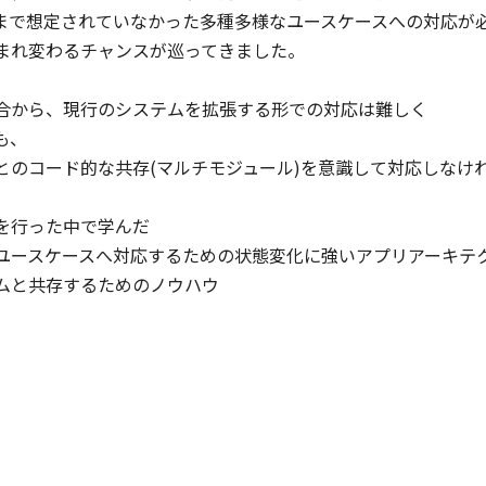
で想定されていなかった多種多様なユースケースへの対応が必要
eta-Programming
How to develop
アプリの閉じ方
れ変わるチャンスが巡ってきました。

th Kotlin
debugging libraries
shinmiy
/ デバッグライブラリ
tin Sharma
を使うから作るへ
保守・運用・テスト
から、現行のシステムを拡張する形での対応は難しく

tlin
Ryo Yamazaki


のコード的な共存(マルチモジュール)を意識して対応しなければ
開発ツール
行った中で学んだ

ースケースへ対応するための状態変化に強いアプリアーキテクチ
Cards
/
40
min
JA
Dialogs
/
40
min
JA
Pickers
/
40
m
と共存するためのノウハウ

プリのアップデート浸
一人開発でつまづい
Arrowの歩き方
率を上げろ！ ~in-app
た時の処方箋

daneko
pdatesを実戦投入して
androhi
えてきたもの~
Kotlin
保守・運用・テスト
asaibar
ndroid Frameworkと
tpack