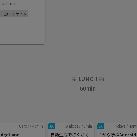
iki Iijima
I・UX・デザイン
🍱
LUNCH
🍱
60
min
Cards
/
40
min
JA
Dialogs
/
40
min
JA
Pickers
/
40
m
idget and
自動生成でさくさく
1から学ぶAndroid