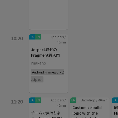
JA
EN
App bars
/
10:20
40
min
Jetpack時代の
Fragment再入門
rnakano
Android Frameworkと
Jetpack
JA
EN
App bars
/
EN
Backdrop
/
40
min
JA
11:20
40
min
Customize build
総
チームで気持ちよ
logic with the
M