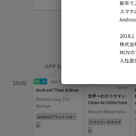
新卒で入
スマホ
Andro
2018.1 
株式会
MOVの
入社直
APP BARS
BACKDROP
EN
JA
App bars
/
40
min
JA
EN
Backdrop
/
E
10:00
40
min
Android Then & Now
世界一わかりやすい
Romain Guy, Tor
Clean Architecture
Norbye
Atsushi Nakamura
Androidプラットフォー
アプリアーキテクチ
ム
ャ