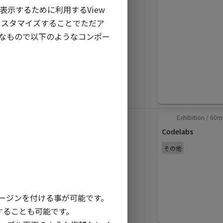
ムを表示するために利用するView
Android開発と比べ
をカスタマイズすることでただア
てわかるFlutter
なもので以下のようなコンポー
plavelo
クロスプラットフォー
ム
in
JA
Sliders
/
40
min
Exhibition
/
60
m
Androidで音声合成
Codelabs
(TTS)をフル活用す
その他
るための知識と実践
事例
maKunugi N/A
その他
ルにマージンを付ける事が可能です。
示することも可能です。