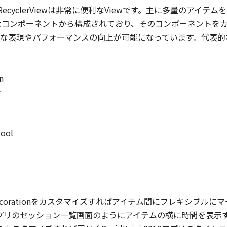
RecyclerViewは非常に便利なViewです。主に多量のアイテ
eta-Programming
How to develop
アプリの閉じ方
wは様々なコンポーネントから構成されており、そのコンポーネント
th Kotlin
debugging libraries
shinmiy
/ デバッグライブラリ
な表現やパフォーマンスの向上が可能になっています。代表的
tin Sharma
を使うから作るへ
保守・運用・テスト
tlin
Ryo Yamazaki


開発ツール


Cards
/
40
min
JA
Dialogs
/
40
min
JA
Pickers
/
40
m
ol

プリのアップデート浸
一人開発でつまづい
Arrowの歩き方
率を上げろ！ ~in-app
た時の処方箋
daneko
pdatesを実戦投入して
androhi
えてきたもの~
Kotlin
保守・運用・テスト
asaibar
ndroid Frameworkと
ItemDecorationをカスタマイズすればアイテム間にフレキシブ
tpack
2019アプリのセッション一覧画面のようにアイテムの横に時間を表