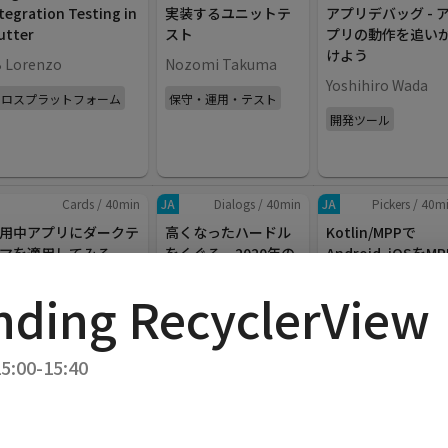
tegration Testing in
実装するユニットテ
アプリデバッグ - 
utter
スト
プリの動作を追い
けよう
B Lorenzo
Nozomi Takuma
Yoshihiro Wada
クロスプラットフォーム
保守・運用・テスト
開発ツール
Cards
/
40
min
JA
Dialogs
/
40
min
JA
Pickers
/
40
m
用中アプリにダークテ
高くなったハードル
Kotlin/MPPで
マを適用してみる
をくぐる。2020年の
Android, iOSをMP
Androidアプリ開発
開発した話
himizuAsami
nding RecyclerView
入門
yashims85
I・UX・デザイン
keiji_ariyama
クロスプラットフォ
アプリアーキテクチャ
5:00-15:40
ム
Cards
/
40
min
JA
Dialogs
/
40
min
JA
Pickers
/
40
m