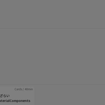
Cards
/
40
min
ざらい
aterialComponents