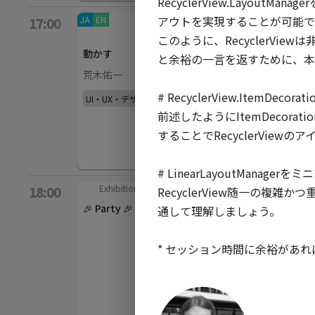
RecyclerView.Layout
アウトを実現することが可能です
JA
EN
App bars
/
EN
JA
Backdrop
/
EN
17:00
40
min
40
min
このように、RecyclerV
Sn
動かす
Privacy First
fe
と余裕の一言を返すために、本セッ
Machine Learning
荒木佑一
C
HelloFillip
# RecyclerView.ItemDecora
UI・UX・デザイン
Ko
前述したようにItemDecora
その他
することでRecyclerView
# LinearLayoutManagerを
Exhibition
/
120
min
18:00
RecyclerView随一の複雑かつ
🎉 Party 🎉
通して理解しましょう。

* セッション時間に余裕があればRe