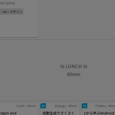
iki Iijima
I・UX・デザイン
🍱
LUNCH
🍱
60
min
Cards
/
40
min
JA
Dialogs
/
40
min
JA
Pickers
/
40
m
idget and
自動生成でさくさく
1から学ぶAndroid