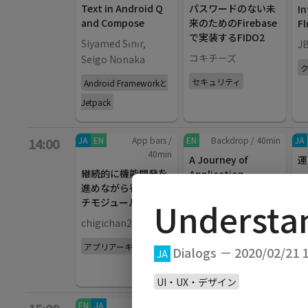
Text in Android Q
パスワードのない未
In
and Compose
来のためのFirebase
Fl
で実装するFIDO2
Siyamed Sınır,
J
コキチーズ
Seigo Nonaka
セキュリティ
Android Frameworkと
Jetpack
JA
EN
App bars
/
EN
Backdrop
/
40
min
JA
14:00
40
min
A Journey of
運
継続的に機能開発を
Application
ー
進めながら行うマル
Distribution
S
Understa
チモジュール化
Jumpei Matsuda
U
chigichan24
開発ツール
アプリアーキテクチャ
Dialogs － 2020/02/21 1
JA
UI・UX・デザイン
EN
JA
App bars
/
JA
Backdrop
/
40
min
EN