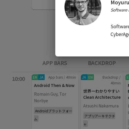
Moyuru
Software 
Software
CyberAge
APP BARS
BACKDROP
EN
JA
App bars
/
40
min
JA
EN
Backdrop
/
E
10:00
40
min
Android Then & Now
世界一わかりやすい
Romain Guy, Tor
Clean Architecture
Norbye
Atsushi Nakamura
Androidプラットフォー
アプリアーキテクチ
ム
ャ