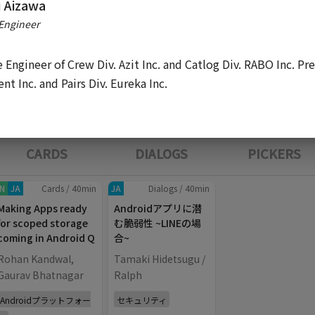
 Aizawa
Engineer
 Engineer of Crew Div. Azit Inc. and Catlog Div. RABO Inc. Pre
DAY.02 (Feb 21th, 2020)
nt Inc. and Pairs Div. Eureka Inc.
CARDS
DIALOGS
PICKERS
N
JA
Cards
/
40
min
JA
Dialogs
/
40
min
Making Apps ready
Androidアプリに潜
for scoped storage
む脆弱性 ~LINEの場
coming in Android Q
合~
Rohan Kandwal,
Tamaki Hidetsugu /
Gaurav Bhatnagar
Ralph
Androidプラットフォー
セキュリティ