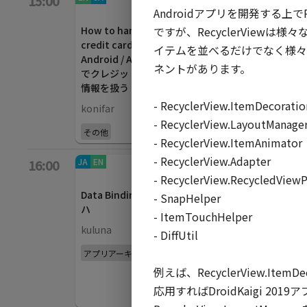
15:00
Androidアプリを開発する上で
40
min
MDCの内部実装から
M
ですが、RecyclerVie
How to handle the
学ぶ 表現力の高い
wi
credit card data on
Viewの作り方
イテムを並べるだけでなく様々
Ji
Android / Android
HiroYUKI Seto
ネントがあります。

でクレジットカード
Ko
情報を扱う
Android Frameworkと
- RecyclerView.ItemDecoration
konifar
Jetpack
- RecyclerView.LayoutManager
その他
- RecyclerView.ItemAnimator

- RecyclerView.Adapter

JA
EN
App bars
/
EN
JA
Backdrop
/
JA
16:00
40
min
40
min
- RecyclerView.RecycledViewPo
ア
Data Bindingのイロ
Android Studio
透
- SnapHelper

ハ
Design Tools
u
- ItemTouchHelper

見
kuluna
John Hoford,
- DiffUtil

m
thagikura, Nicolas
アプリアーキテクチャ
Roard
A
例えば、RecyclerView.
開発ツール
Je
応用すればDroidKaigi 