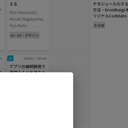
ア
える
チモジュール化す
か
方法 ~ DroidKaigi
Ryo Yamazaki,
リジナルCodelabs 
Hiroki Nagayama,
Ryo Kato
その他
UI・UX・デザイン
in
JA
Sliders
/
40
min
アプリの継続開発で
F
見据えるべき過去と
未来のコード
六々 (@496_)
ー
開発体制
in
JA
Sliders
/
40
min