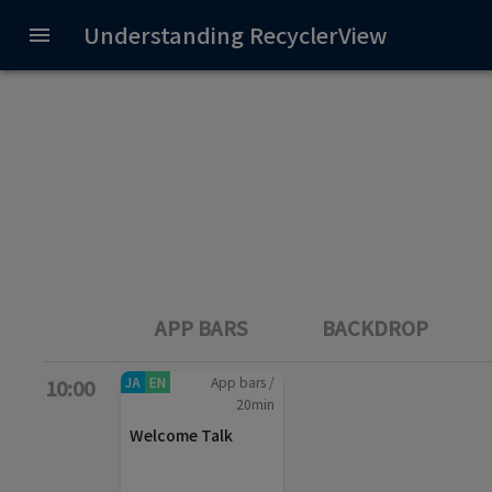
Understanding RecyclerView
APP BARS
BACKDROP
JA
EN
App bars
/
10:00
20
min
Welcome Talk