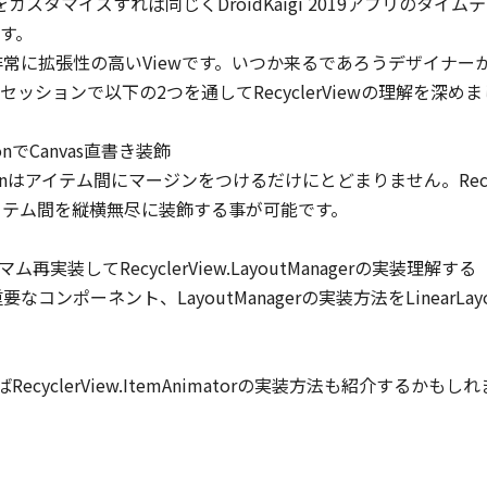
Managerをカスタマイズすれば同じくDroidKaigi 2019アプリ
。

JA
Cards
/
40
min
JA
Dialogs
/
40
min
iewは非常に拡張性の高いViewです。いつか来るであろうデザイ
eaking inside Kotlin
これから始める
atures
Kotlin Coroutinesの
ションで以下の2つを通してRecyclerViewの理解を深めましょ
導入
handra Sekhar Nayak
takuji31
tionでCanvas直書き装飾

tlin
tionはアイテム間にマージンをつけるだけにとどまりません。Recycl
Kotlin
のアイテム間を縦横無尽に装飾する事が可能です。

ミニマム再実装してRecyclerView.LayoutManagerの実装理解する

重要なコンポーネント、LayoutManagerの実装方法をLinearLa
cyclerView.ItemAnimatorの実装方法も紹介するかもし