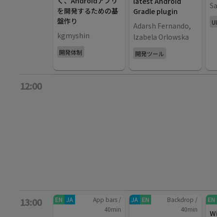
く、Androidアプリ
latest Android
Sa
を開発するための基
Gradle plugin
盤作り
U
Adarsh Fernando,
kgmyshin
Izabela Orlowska
開発体制
開発ツール
12:00
EN
JA
App bars
/
JA
EN
Backdrop
/
EN
13:00
40
min
40
min
W