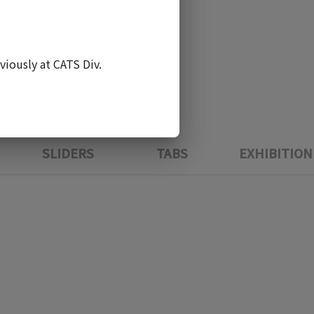
viously at CATS Div. 
SLIDERS
TABS
EXHIBITION