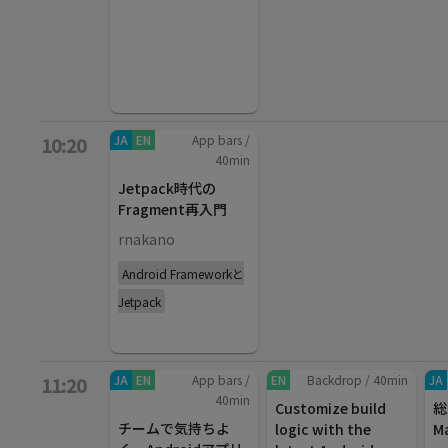
JA
EN
App bars
/
10:20
40
min
Jetpack時代の
Fragment再入門
rnakano
Android Frameworkと
Jetpack
JA
EN
App bars
/
EN
Backdrop
/
40
min
JA
11:20
40
min
Customize build
総
チームで気持ちよ
logic with the
M