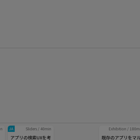
in
JA
Sliders
/
40
min
Exhibition
/
180
m
アプリの検索UXを考
既存のアプリをマ