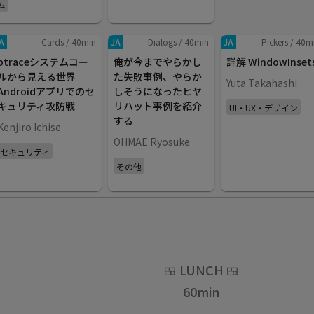
ム
A
Cards
/
40
min
JA
Dialogs
/
40
min
JA
Pickers
/
40
m
ptraceシステムコー
俺が今までやらかし
詳解 WindowInset
ルから見える世界
た失敗事例、やらか
Yuta Takahashi
Androidアプリでのセ
しそうになったヒヤ
キュリティ攻防戦
リハット事例を紹介
UI・UX・デザイン
する
Kenjiro Ichise
OHMAE Ryosuke
セキュリティ
その他
🍱
LUNCH
🍱
60
min