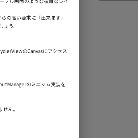
のタイムテーブル画面のような複雑なレイ
ナーからの高い要求に「出来ます」
う。

erViewのCanvasにアクセス
youtManagerのミニマム実装を
れません。