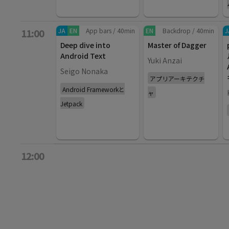
JA
EN
App bars
/
40
min
EN
Backdrop
/
40
min
J
11:00
Deep dive into
Master of Dagger
Android Text
Yuki Anzai
Seigo Nonaka
アプリアーキテクチ
Android Frameworkと
ャ
Jetpack
12:00