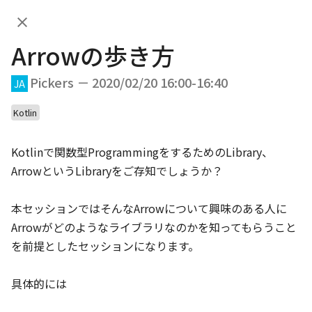
Arrowの歩き方
JA
Arrowの歩き方
DAY.01
DAY.02
Pickers － 2020/02/20 16:00-16:40
JA
DAY.01 (Feb 20th, 2020)
Kotlin
Kotlinで関数型ProgrammingをするためのLibrary、
ArrowというLibraryをご存知でしょうか？

10:00
本セッションではそんなArrowについて興味のある人に

JA
EN
App bars
/
20
min
Arrowがどのようなライブラリなのかを知ってもらうこと
Welcome Talk
を前提としたセッションになります。

10:20
具体的には

JA
EN
App bars
/
40
min