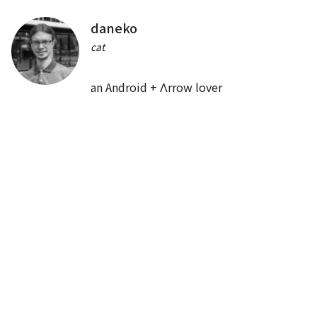
daneko
JA
Cards
/
40
min
総ざらいMaterialComponents
cat
Saiki Iijima
an Android + Λrrow lover
UI・UX・デザイン
12:00
🍱
LUNCH
🍱
60
min
13:00
EN
JA
App bars
/
40
min
Text in Android Q and Compose
Siyamed Sınır, Seigo Nonaka
Android FrameworkとJetpack