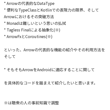
* Arrowの代表的なDataType

Jetpack時代のFragment再入門
* 便利なTypeClassとKotlinでの表現力の限界、そして
rnakano
Arrowにおけるその突破方法

Android FrameworkとJetpack
* Monadは難しいという思いの払拭

* Tagless Finalによる抽象化(※)

11:20
* ArrowFxとCoroutines(※)

JA
EN
App bars
/
40
min
といった、Arrowの代表的な機能の紹介やその利用方法を

チームで気持ちよく、Androidアプリを開発するための基盤作
り
そして

kgmyshin
* そもそもArrowをAndroidに適応することに関して

開発体制
EN
Backdrop
/
40
min
を具体的なコードを踏まえて紹介したいと思います。

Customize build logic with the latest Android Gradle
plugin
Adarsh Fernando, Izabela Orlowska
※は聴衆の人の事前知識で調整
開発ツール