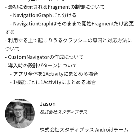
- 最初に表示されるFragmentの制御について

JA
EN
Backdrop
/
40
min
    - NavigationGraphごと分ける

パスワードのない未来のためのFirebaseで実装するFIDO2
    - NavigationGraphはそのままで開始Fragmentだけ変更
コキチーズ
する

- 利用する上で起こりうるクラッシュの原因と対応方法に
セキュリティ
ついて

EN
Cards
/
40
min
- CustomNavigatorの作成について

Widget and Integration Testing in Flutter
- 導入時の設計パターンについて

JB Lorenzo
    - アプリ全体を1Activityにまとめる場合

    - 1機能ごとに1Activityにまとめる場合
クロスプラットフォーム
JA
Dialogs
/
40
min
Jason
自動生成でさくさく実装するユニットテスト
株式会社スタディプラス
Nozomi Takuma
保守・運用・テスト
株式会社スタディプラス Androidチーム
JA
Pickers
/
40
min