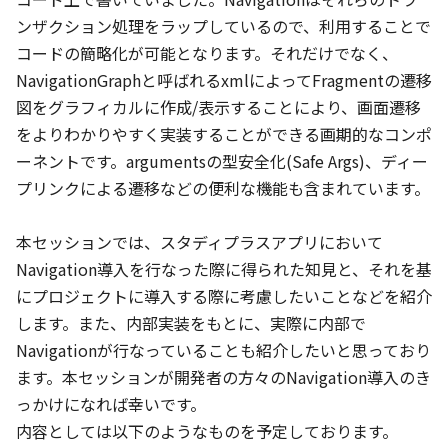
Jetpack時代のFragment再入門
ンザクション処理をラップしているので、利用することで
rnakano
コードの簡略化が可能となります。それだけでなく、
Android FrameworkとJetpack
NavigationGraphと呼ばれるxmlによってFragmentの遷移
図をグラフィカルに作成/表示することにより、画面遷移
をよりわかりやすく実装することができる画期的なコンポ
11:20
ーネントです。argumentsの型安全化(Safe Args)、ディー
JA
EN
App bars
/
40
min
プリンクによる遷移などの便利な機能も含まれています。

チームで気持ちよく、Androidアプリを開発するための基盤作
り
本セッションでは、スタディプラスアプリにおいて
kgmyshin
Navigation導入を行なった際に得られた知見と、それを基
開発体制
にプロジェクトに導入する際に考慮したいことなどを紹介
します。また、内部実装をもとに、実際に内部で
EN
Backdrop
/
40
min
Navigationが行なっていることも紹介したいと思っており
Customize build logic with the latest Android Gradle
ます。本セッションが開発者の方々のNavigation導入のき
plugin
っかけになれば幸いです。

Adarsh Fernando, Izabela Orlowska
内容としては以下のようなものを予定しております。

開発ツール