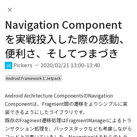
Navigation Componentを実戦投
入した際の感動、便利さ、そして
JA
Navigation Component
つまづき
DAY.01
DAY.02
を実戦投入した際の感動、
便利さ、そしてつまづき
DAY.01 (Feb 20th, 2020)
Pickers － 2020/02/21 13:00-13:40
JA
Android FrameworkとJetpack
10:00
JA
EN
App bars
/
20
min
Android Architecture ComponentsのNavigation 
Welcome Talk
Componentは、Fragment間の遷移をよりシンプルに実
装できるようにしたライブラリです。

既存のFragment遷移処理はFragmentManagerによるトラ
10:20
ンザクション処理を、バックスタックなども考慮しながら
JA
EN
App bars
/
40
min
コード上で書いていました。Navigationはそれらのトラ