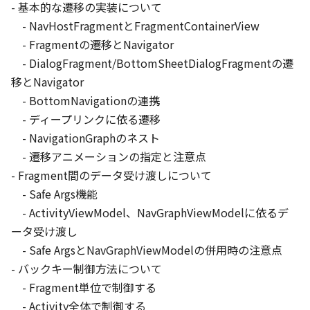
- 基本的な遷移の実装について

    - NavHostFragmentとFragmentContainerView

JA
Cards
/
40
min
    - Fragmentの遷移とNavigator

総ざらいMaterialComponents
    - DialogFragment/BottomSheetDialogFragmentの遷
Saiki Iijima
移とNavigator

UI・UX・デザイン
    - BottomNavigationの連携

    - ディープリンクに依る遷移

12:00
    - NavigationGraphのネスト

    - 遷移アニメーションの指定と注意点

🍱
LUNCH
🍱
- Fragment間のデータ受け渡しについて

60
min
    - Safe Args機能

    - ActivityViewModel、NavGraphViewModelに依るデ
13:00
ータ受け渡し

EN
JA
App bars
/
40
min
    - Safe ArgsとNavGraphViewModelの併用時の注意点

Text in Android Q and Compose
- バックキー制御方法について

    - Fragment単位で制御する

Siyamed Sınır, Seigo Nonaka
    - Activity全体で制御する

Android FrameworkとJetpack