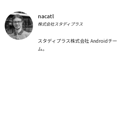
1から学ぶAndroidアプリデバッグ - アプリの動作を追いかけよ
う
nacatl
Yoshihiro Wada
株式会社スタディプラス
開発ツール
スタディプラス株式会社 Androidチー
JA
Sliders
/
40
min
ム。
アプリの検索UXを考える
Ryo Yamazaki, Hiroki Nagayama, Ryo Kato
UI・UX・デザイン
Exhibition
/
180
min
既存のアプリをマルチモジュール化する方法 ~ DroidKaigiオリ
ジナルCodelabs ~
その他
14:00