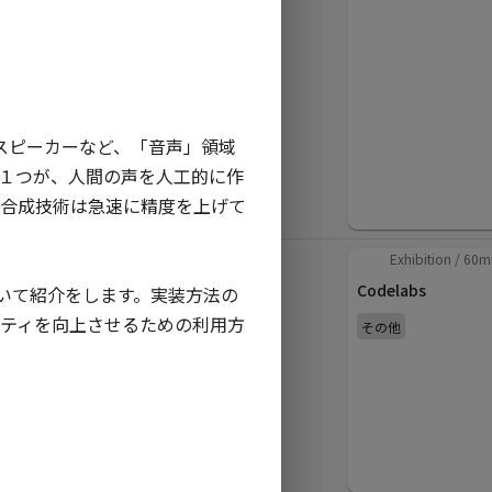
Android開発と比べ
てわかるFlutter
plavelo
クロスプラットフォー
マートスピーカーなど、「音声」領域
ム
１つが、人間の声を人工的に作
な音声合成技術は急速に精度を上げて
in
JA
Sliders
/
40
min
Exhibition
/
60
m
Androidで音声合成
Codelabs
ついて紹介をします。実装方法の
(TTS)をフル活用す
リティを向上させるための利用方
その他
るための知識と実践
事例
maKunugi N/A
その他