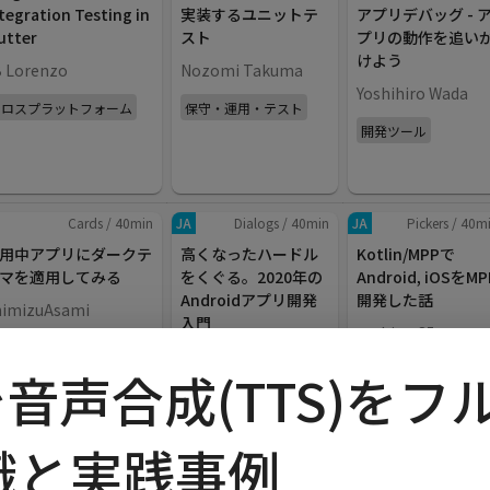
tegration Testing in
実装するユニットテ
アプリデバッグ - 
utter
スト
プリの動作を追い
けよう
B Lorenzo
Nozomi Takuma
Yoshihiro Wada
クロスプラットフォーム
保守・運用・テスト
開発ツール
Cards
/
40
min
JA
Dialogs
/
40
min
JA
Pickers
/
40
m
用中アプリにダークテ
高くなったハードル
Kotlin/MPPで
マを適用してみる
をくぐる。2020年の
Android, iOSをMP
Androidアプリ開発
開発した話
himizuAsami
入門
yashims85
I・UX・デザイン
keiji_ariyama
クロスプラットフォ
dで音声合成(TTS)を
アプリアーキテクチャ
ム
識と実践事例
Cards
/
40
min
JA
Dialogs
/
40
min
JA
Pickers
/
40
m