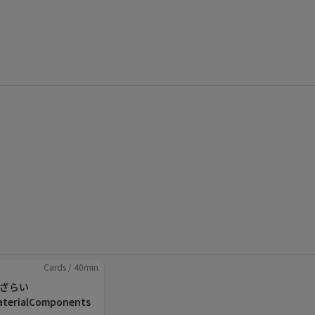
Cards
/
40
min
ざらい
aterialComponents