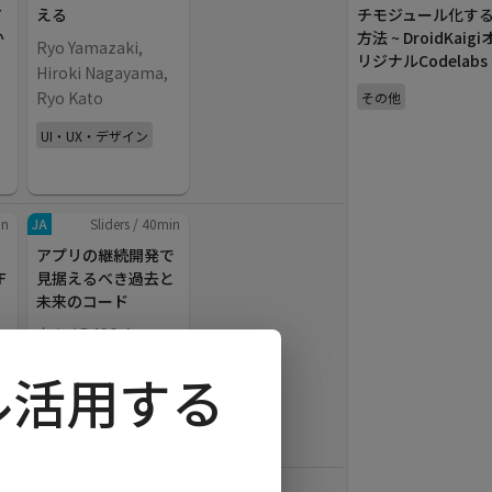
ア
える
チモジュール化す
か
方法 ~ DroidKaigi
Ryo Yamazaki,
リジナルCodelabs 
Hiroki Nagayama,
Ryo Kato
その他
UI・UX・デザイン
in
JA
Sliders
/
40
min
アプリの継続開発で
F
見据えるべき過去と
未来のコード
六々 (@496_)
ー
開発体制
フル活用する
in
JA
Sliders
/
40
min