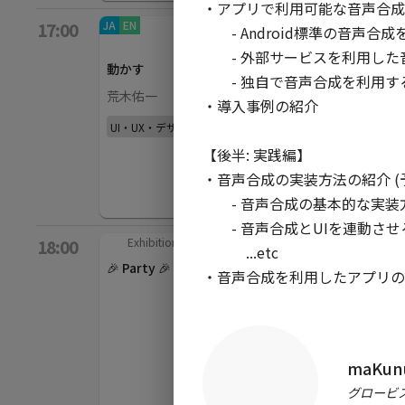
・アプリで利用可能な音声合成の
JA
EN
App bars
/
EN
JA
Backdrop
/
EN
17:00
　　- Android標準の音声合成
40
min
40
min
Sn
　　- 外部サービスを利用した
動かす
Privacy First
fe
　　- 独自で音声合成を利用する
Machine Learning
荒木佑一
C
・導入事例の紹介

HelloFillip
UI・UX・デザイン
Ko
その他
【後半: 実践編】

・音声合成の実装方法の紹介 (予定
　　- 音声合成の基本的な実装方法
　　- 音声合成とUIを連動させる
Exhibition
/
120
min
18:00
　　　...etc

🎉 Party 🎉
maKunu
グロービス