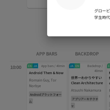
グロービ
学生時代
APP BARS
BACKDROP
EN
JA
App bars
/
40
min
JA
EN
Backdrop
/
E
10:00
40
min
Android Then & Now
世界一わかりやすい
Romain Guy, Tor
Clean Architecture
Norbye
Atsushi Nakamura
Androidプラットフォー
アプリアーキテクチ
ム
ャ