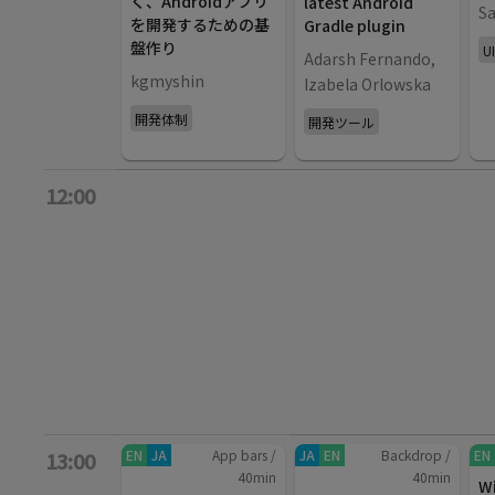
く、Androidアプリ
latest Android
Sa
を開発するための基
Gradle plugin
盤作り
U
Adarsh Fernando,
kgmyshin
Izabela Orlowska
開発体制
開発ツール
12:00
EN
JA
App bars
/
JA
EN
Backdrop
/
EN
13:00
40
min
40
min
W