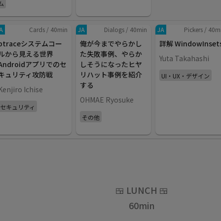
ム
A
Cards
/
40
min
JA
Dialogs
/
40
min
JA
Pickers
/
40
m
ptraceシステムコー
俺が今までやらかし
詳解 WindowInset
ルから見える世界
た失敗事例、やらか
Yuta Takahashi
Androidアプリでのセ
しそうになったヒヤ
キュリティ攻防戦
リハット事例を紹介
UI・UX・デザイン
する
Kenjiro Ichise
OHMAE Ryosuke
セキュリティ
その他
🍱
LUNCH
🍱
60
min