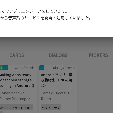
ス でアプリエンジニアをしています。

から音声系のサービスを開発・運用していました。
DAY.02 (Feb 21th, 2020)
CARDS
DIALOGS
PICKERS
N
JA
Cards
/
40
min
JA
Dialogs
/
40
min
Making Apps ready
Androidアプリに潜
for scoped storage
む脆弱性 ~LINEの場
coming in Android Q
合~
Rohan Kandwal,
Tamaki Hidetsugu /
Gaurav Bhatnagar
Ralph
Androidプラットフォー
セキュリティ