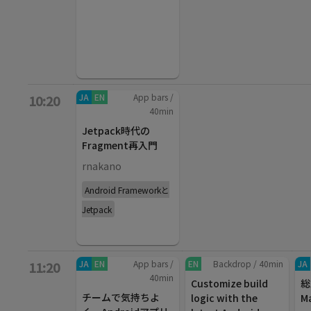
JA
EN
App bars
/
10:20
40
min
Jetpack時代の
Fragment再入門
rnakano
Android Frameworkと
Jetpack
JA
EN
App bars
/
EN
Backdrop
/
40
min
JA
11:20
40
min
Customize build
総
チームで気持ちよ
logic with the
M