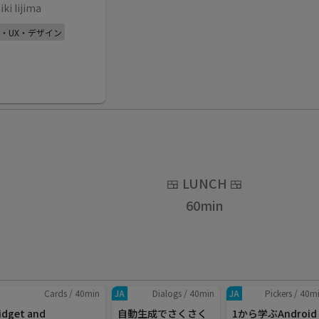
iki Iijima
I・UX・デザイン
🍱
LUNCH
🍱
60
min
Cards
/
40
min
JA
Dialogs
/
40
min
JA
Pickers
/
40
m
idget and
自動生成でさくさく
1から学ぶAndroid