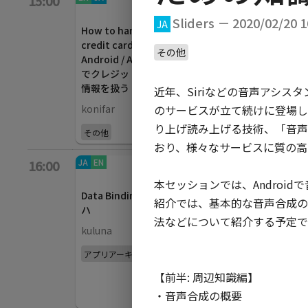
15:00
40
min
MDCの内部実装から
M
Sliders － 2020/02/20 1
JA
How to handle the
学ぶ 表現力の高い
wi
credit card data on
Viewの作り方
Ji
その他
Android / Android
HiroYUKI Seto
でクレジットカード
Ko
情報を扱う
近年、Siriなどの音声アシスタン
Android Frameworkと
konifar
のサービスが立て続けに登場し
Jetpack
り上げ読み上げる技術、「音声合成
その他
おり、様々なサービスに質の高い
JA
EN
App bars
/
EN
JA
Backdrop
/
JA
16:00
40
min
40
min
ア
本セッションでは、Andro
Data Bindingのイロ
Android Studio
透
紹介では、基本的な音声合成の
ハ
Design Tools
u
法などについて紹介する予定です。
見
kuluna
John Hoford,
m
thagikura, Nicolas
アプリアーキテクチャ
Roard
A
【前半: 周辺知識編】

開発ツール
Je
・音声合成の概要
