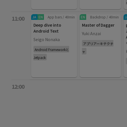
JA
EN
App bars
/
40
min
EN
Backdrop
/
40
min
J
11:00
Deep dive into
Master of Dagger
Android Text
Yuki Anzai
Seigo Nonaka
アプリアーキテクチ
Android Frameworkと
ャ
Jetpack
12:00