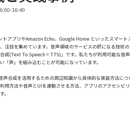
eta-Programming
How to develop
アプリの閉じ方
6:00-16:40
th Kotlin
debugging libraries
shinmiy
/ デバッグライブラリ
tin Sharma
を使うから作るへ
保守・運用・テスト
tlin
Ryo Yamazaki
トアプリやAmazon Echo、Google Home といったス
開発ツール
、注目を集めています。音声領域のサービスの肝になる技術の
(Text To Speech = TTS)」です。私たちが利用可能
「声」を組み込むことが可能になっています。

Cards
/
40
min
JA
Dialogs
/
40
min
JA
Pickers
/
40
m
プリのアップデート浸
一人開発でつまづい
Arrowの歩き方
idで音声合成を活用するための周辺知識から具体的な実装方法に
率を上げろ！ ~in-app
た時の処方箋
利用方法や音声とUIを連動させる方法、アプリのアクセシビ
daneko
pdatesを実戦投入して
androhi


えてきたもの~
Kotlin
保守・運用・テスト
asaibar
ndroid Frameworkと
tpack