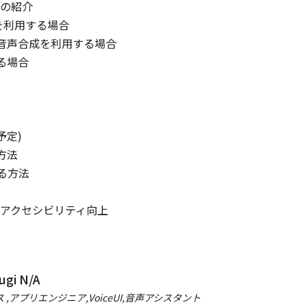
紹介

JA
Cards
/
40
min
JA
Dialogs
/
40
min
を利用する場合

eaking inside Kotlin
これから始める
音声合成を利用する場合

atures
Kotlin Coroutinesの
場合

導入
handra Sekhar Nayak
takuji31
tlin
Kotlin
)



方法

gi N/A
 ,アプリエンジニア,VoiceUI,音声アシスタント