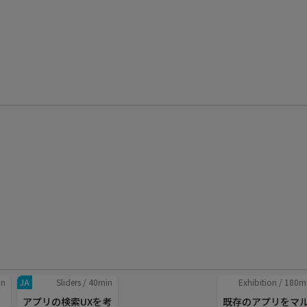
in
JA
Sliders
/
40
min
Exhibition
/
180
m
アプリの検索UXを考
既存のアプリをマ