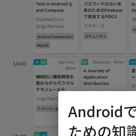
Text in Android Q
パスワードのない未
In
and Compose
来のためのFirebase
Fl
で実装するFIDO2
Siyamed Sınır,
J
コキチーズ
Seigo Nonaka
セキュリティ
Android Frameworkと
Jetpack
JA
EN
App bars
/
EN
Backdrop
/
40
min
JA
14:00
40
min
A Journey of
運
継続的に機能開発を
Application
ー
進めながら行うマル
Distribution
S
チモジュール化
Jumpei Matsuda
U
chigichan24
開発ツール
Androi
アプリアーキテクチャ
ための知
EN
JA
App bars
/
JA
Backdrop
/
40
min
EN