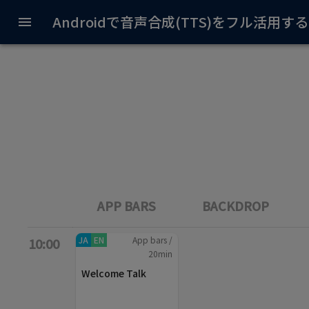
Androidで音声合成(TTS)をフル活用
APP BARS
BACKDROP
JA
EN
App bars
/
10:00
20
min
Welcome Talk