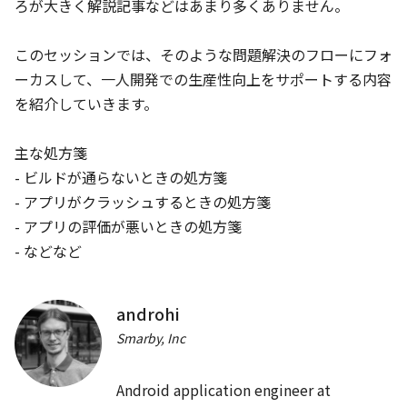
ろが大きく解説記事などはあまり多くありません。

Jetpack時代のFragment再入門
rnakano
このセッションでは、そのような問題解決のフローにフォ
Android FrameworkとJetpack
ーカスして、一人開発での生産性向上をサポートする内容
を紹介していきます。

11:20
主な処方箋

JA
EN
App bars
/
40
min
- ビルドが通らないときの処方箋

チームで気持ちよく、Androidアプリを開発するための基盤作
- アプリがクラッシュするときの処方箋

り
- アプリの評価が悪いときの処方箋

kgmyshin
- などなど
開発体制
EN
Backdrop
/
40
min
androhi
Customize build logic with the latest Android Gradle
Smarby, Inc
plugin
Adarsh Fernando, Izabela Orlowska
Android application engineer at 
開発ツール