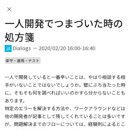
一人開発でつまづいた時の処方
JA
箋
一人開発でつまづいた時の
DAY.01
DAY.02
処方箋
DAY.01 (Feb 20th, 2020)
Dialogs － 2020/02/20 16:00-16:40
JA
保守・運用・テスト
10:00
一人で開発していると一番辛いことは、やはり相談する相
手がいないことではないでしょうか。壁にぶち当たった時
JA
EN
App bars
/
20
min
に、そもそも何を調べればいいのかすら分からないことも
Welcome Talk
あります。

特定のエラーを解決する方法や、ワークアラウンドなどは
10:20
他の開発者が記事として残してくれていることは多いです
が、問題解決までのフローについては、経験則によるとこ
JA
EN
App bars
/
40
min