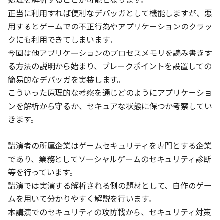
Jetpack時代のFragment再入門
正当に利用すれば便利なデバッガとして機能しますが、悪
rnakano
用するとゲームでの不正行為やアプリケーションのクラッ
Android FrameworkとJetpack
クにも利用できてしまいます。

今回は他アプリケーションのプロセスメモリを読み書きす
る方法の説明から始まり、ブレークポイントを設置しての
11:20
簡易的なデバッガを実装します。

JA
EN
App bars
/
40
min
こういった原理的な考察を通じどのようにアプリケーショ
チームで気持ちよく、Androidアプリを開発するための基盤作
ンを解析から守るか、セキュアな状態に保つか考察してい
り
きます。

kgmyshin
開発体制
講演者の所属企業はゲームセキュリティを専門とする企業
であり、業務としてソーシャルゲームのセキュリティ診断
EN
Backdrop
/
40
min
等を行っています。

Customize build logic with the latest Android Gradle
講演では実演する解析される側の題材として、自作のゲー
plugin
ムを用いて分かりやすく解説を行います。

Adarsh Fernando, Izabela Orlowska
本講演でのセキュリティの攻防戦から、セキュリティ対策
開発ツール