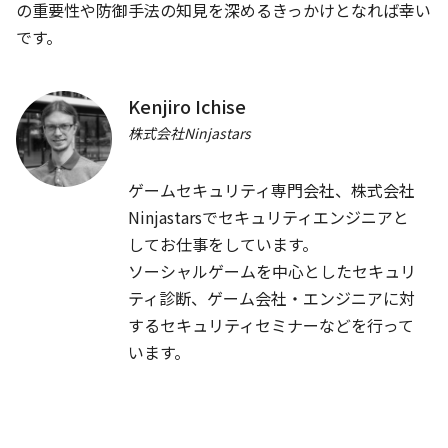
の重要性や防御手法の知見を深めるきっかけとなれば幸い
JA
Cards
/
40
min
総ざらいMaterialComponents
Saiki Iijima
Kenjiro Ichise
UI・UX・デザイン
株式会社Ninjastars
ゲームセキュリティ専門会社、株式会社
12:00
Ninjastarsでセキュリティエンジニアと
🍱
LUNCH
🍱
してお仕事をしています。

60
min
ソーシャルゲームを中心としたセキュリ
ティ診断、ゲーム会社・エンジニアに対
13:00
するセキュリティセミナーなどを行って
います。 
EN
JA
App bars
/
40
min
Text in Android Q and Compose
Siyamed Sınır, Seigo Nonaka
Android FrameworkとJetpack