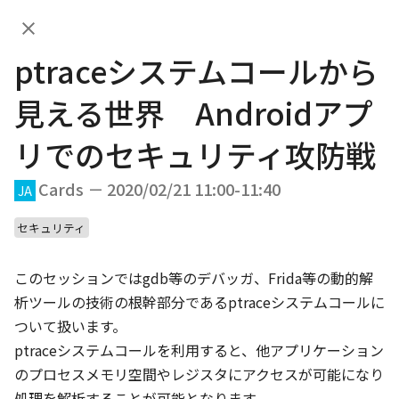
ptraceシステムコールから見える
世界 Androidアプリでのセキュ
JA
ptraceシステムコールから
リティ攻防戦
DAY.01
DAY.02
見える世界 Androidアプ
リでのセキュリティ攻防戦
DAY.01 (Feb 20th, 2020)
Cards － 2020/02/21 11:00-11:40
JA
セキュリティ
10:00
JA
EN
App bars
/
20
min
このセッションではgdb等のデバッガ、Frida等の動的解
Welcome Talk
析ツールの技術の根幹部分であるptraceシステムコールに
ついて扱います。

ptraceシステムコールを利用すると、他アプリケーション
10:20
のプロセスメモリ空間やレジスタにアクセスが可能になり
JA
EN
App bars
/
40
min
処理を解析することが可能となります。
